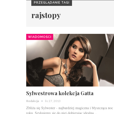
PRZEGLĄDANIE TAGI
rajstopy
WIADOMOŚCI
Sylwestrowa kolekcja Gatta
Redakcja
lis 27, 2013
Zbliża się Sylwester - najbardziej magiczna i błyszcząca noc
roku. Szykujemy się do niej dobierając idealną…