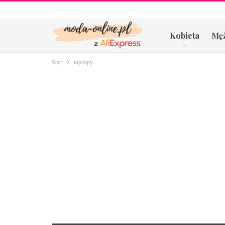
Kobieta
Mę
Start
rajstopy