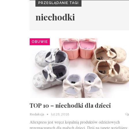
PRZEGLĄDANIE TAGI
niechodki
OBUWIE
TOP 10 – niechodki dla dzieci
Redakcja
lut 28, 2018
Aliexpress jest wręcz kopalnią produktów odzieżowych
przeznaczonych dla małych dzieci. Dziś na tapetę wzieliśm