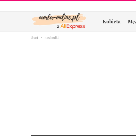
Kobieta
Mę
Start
niechodki