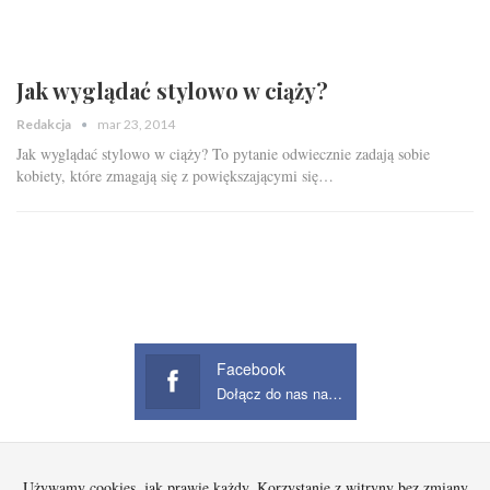
Jak wyglądać stylowo w ciąży?
Redakcja
mar 23, 2014
Jak wyglądać stylowo w ciąży? To pytanie odwiecznie zadają sobie
kobiety, które zmagają się z powiększającymi się…
Facebook
Dołącz do nas na Facebook
Używamy cookies, jak prawie każdy. Korzystanie z witryny bez zmiany
Startowa
Kobieta
Dziecko
Mężczyzna
Beauty