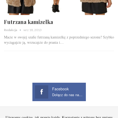
Futrzana kamizelka
Redakcja
wrz 18, 2013
Macie w swojej szafie futrzaną kamizelkę z poprzedniego sezonu? Szybko
wyciągajcie ją, wrzucajcie do prania i…
Facebook
Dołącz do nas na Facebook
Używamy cookies, jak prawie każdy. Korzystanie z witryny bez zmiany
Startowa
Kobieta
Dziecko
Mężczyzna
Beauty