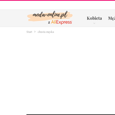
Kobieta
Mę
Start
chusta męska