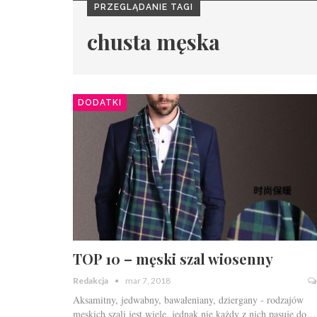
PRZEGLĄDANIE TAGI
chusta męska
DODATKI
TOP 10 – męski szal wiosenny
Redakcja
mar 7, 2018
Aksamitny, jedwabny, bawałeniany, dziergany - rodzajów
męskich szali jest wiele, jednak nie każdy z nich pasuje do…