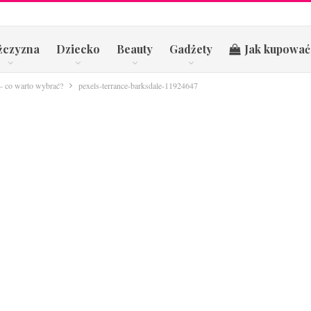
żczyzna
Dziecko
Beauty
Gadżety
Jak kupować
– co warto wybrać?
pexels-terrance-barksdale-11924647