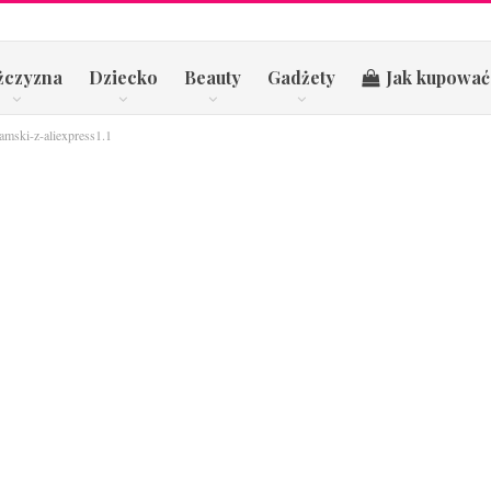
żczyzna
Dziecko
Beauty
Gadżety
Jak kupować
damski-z-aliexpress1.1