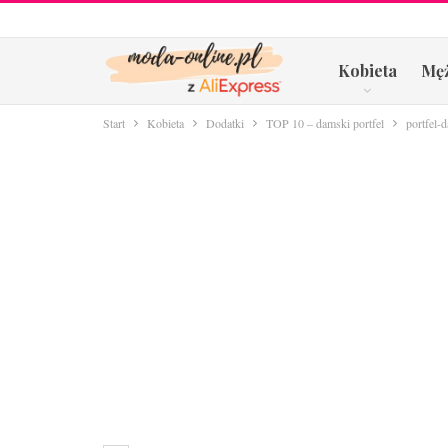
Kobieta
Mę
Start
Kobieta
Dodatki
TOP 10 – damski portfel
portfel-