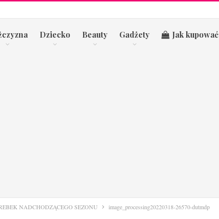
żczyzna
Dziecko
Beauty
Gadżety
Jak kupować
OREBEK NADCHODZĄCEGO SEZONU
image_processing20220318-26570-dutmdp