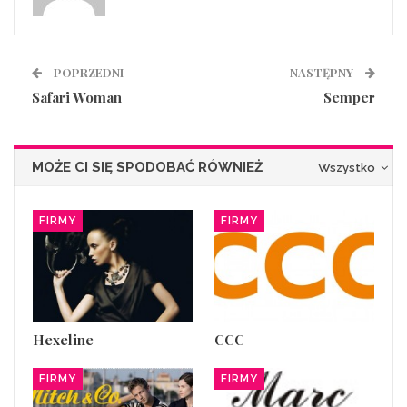
POPRZEDNI
NASTĘPNY
Safari Woman
Semper
MOŻE CI SIĘ SPODOBAĆ RÓWNIEŻ
Wszystko
FIRMY
FIRMY
Hexeline
CCC
FIRMY
FIRMY