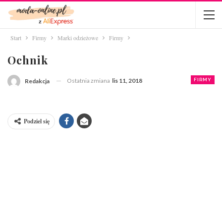
Start
Firmy
Marki odzieżowe
Firmy
Ochnik
Ostatnia zmiana
lis 11, 2018
FIRMY
Redakcja
Podziel się