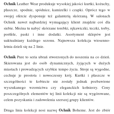
Ochnik
Leather Wear produkuje wysokiej jakości kurtki, kożuchy,
płaszcze, spodnie, spódnice, kamizelki i czapki. Oprócz tego w
swojej ofercie dysponuje też galanterią skórzaną. W salonach
Ochnik nawet najbardziej wymagający klient znajdzie coś dla
siebie. Można tu nabyć skórzane torebki, rękawiczki, teczki, torby,
portfele, paski i inne dodatki. Asortyment sklepów jest
uaktualniany każdego sezonu. Najnowsza kolekcja wiosenno-
letnia dzieli się na 2 linie.
Ochnik
Pure to seria ubrań stworzonych do noszenia na co dzień.
Skierowana jest do osób dynamicznych, żyjących w dużych
miastach i prowadzących szybkie tempo życia. Stroje są wygodne,
cechuje je prostota i nowoczesny krój. Kurtki i płaszcze w
szczególności te kobiecie nie zostały jednak pozbawione
wyszukanego wzornictwa czy eleganckich kołnierzy. Ceny
poszczególnych elementów tej linii kolekcji nie są wygórowane,
celem pozyskania i zadowolenia szerszej grupy klientów.
Ochnik
Druga linia kolekcji nosi nazwę
Boheme. Jest do zbiór