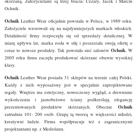
skórzaną. Założycielami są trzej bracia: Cezary, Jacek i Marcin
Ochnik.
Ochnik
Leather Wear oficjalnie powstała w Polsce, w 1989 roku.
Założyciele wzorowali się na najsłynniejszych markach włoskich.
Działalność firmy rozpoczęła się od sprzedaży detalicznej. W
miarę upływu lat, marka rosła w siłę i poszerzała swoją ofertę o
Ochnik
coraz to nowsze produkty. Tak powstała sieć salonów
. W
2005 roku firma zaczęła produkować skórzane obuwie wysokiej
klasy.
Ochnik
Leather Wear posiada 31 sklepów na terenie całej Polski.
Każdy z nich wyposażony jest w specjalnie zaprojektowane
regały. Wnętrze ma estetyczny, nowoczesny wygląd, a drewniane
wykończenia i jasnobeżowe ściany podkreślają elegancję
Ochnik
prezentowanych produktów skórzanych. Obecnie
zatrudnia 101- 200 osób. Grupę tą tworzą w większości młodzi,
kreatywni ludzie. Firma współpracuje też z zagranicznymi
projektantami np. z Mediolanu.