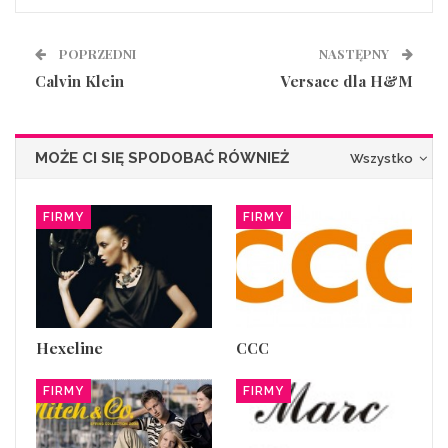
POPRZEDNI
NASTĘPNY
Calvin Klein
Versace dla H&M
MOŻE CI SIĘ SPODOBAĆ RÓWNIEŻ
Wszystko
FIRMY
FIRMY
Hexeline
CCC
FIRMY
FIRMY