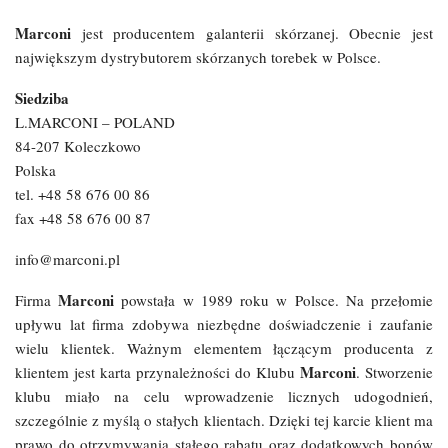
Marconi
jest producentem galanterii skórzanej. Obecnie jest
największym dystrybutorem skórzanych torebek w Polsce.
Siedziba
L.MARCONI – POLAND
84-207 Koleczkowo
Polska
tel. +48 58 676 00 86
fax +48 58 676 00 87
info@marconi.pl
Marconi
Firma
powstała w 1989 roku w Polsce. Na przełomie
upływu lat firma zdobywa niezbędne doświadczenie i zaufanie
wielu klientek. Ważnym elementem łączącym producenta z
Marconi
klientem jest karta przynależności do Klubu
. Stworzenie
klubu miało na celu wprowadzenie licznych udogodnień,
szczególnie z myślą o stałych klientach. Dzięki tej karcie klient ma
prawo do otrzymywania stałego rabatu oraz dodatkowych bonów