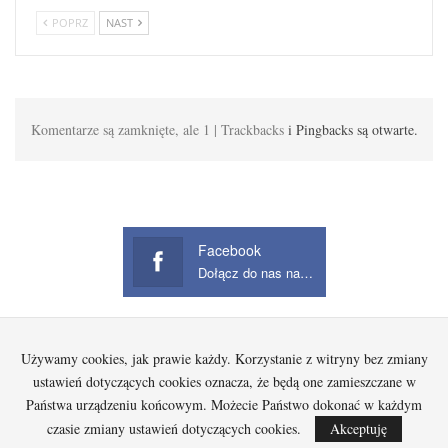
POPRZ
NAST
Komentarze są zamknięte, ale 1 | Trackbacks
i Pingbacks są otwarte.
Facebook
Dołącz do nas na Facebook
Używamy cookies, jak prawie każdy. Korzystanie z witryny bez zmiany
Startowa
Kobieta
Dziecko
Mężczyzna
Beauty
Gadżety
Jak kupować na Aliexpress?
ustawień dotyczących cookies oznacza, że będą one zamieszczane w
Państwa urządzeniu końcowym. Możecie Państwo dokonać w każdym
czasie zmiany ustawień dotyczących cookies.
Akceptuję
© 2026 - Wszelkie prawa zastrzeżone.