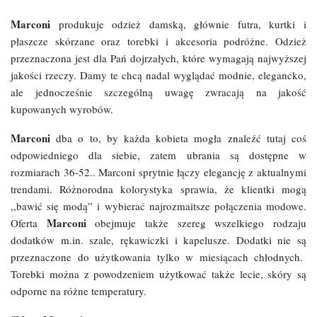
Marconi
produkuje odzież damską, głównie futra, kurtki i
płaszcze skórzane oraz torebki i akcesoria podróżne. Odzież
przeznaczona jest dla Pań dojrzałych, które wymagają najwyższej
jakości rzeczy. Damy te chcą nadal wyglądać modnie, elegancko,
ale jednocześnie szczególną uwagę zwracają na jakość
kupowanych wyrobów.
Marconi
dba o to, by każda kobieta mogła znaleźć tutaj coś
odpowiedniego dla siebie, zatem ubrania są dostępne w
rozmiarach 36-52.. Marconi sprytnie łączy elegancję z aktualnymi
trendami. Różnorodna kolorystyka sprawia, że klientki mogą
,,bawić się modą” i wybierać najrozmaitsze połączenia modowe.
Marconi
Oferta
obejmuje także szereg wszelkiego rodzaju
dodatków m.in. szale, rękawiczki i kapelusze. Dodatki nie są
przeznaczone do użytkowania tylko w miesiącach chłodnych.
Torebki można z powodzeniem użytkować także lecie, skóry są
odporne na różne temperatury.