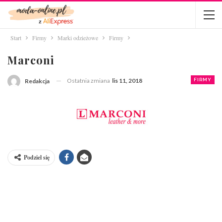
Start
Firmy
Marki odzieżowe
Firmy
Marconi
Ostatnia zmiana
lis 11, 2018
FIRMY
Redakcja
Podziel się