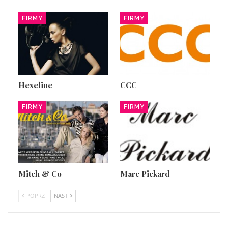
FIRMY
FIRMY
Hexeline
CCC
FIRMY
FIRMY
Mitch & Co
Marc Pickard
POPRZ
NAST