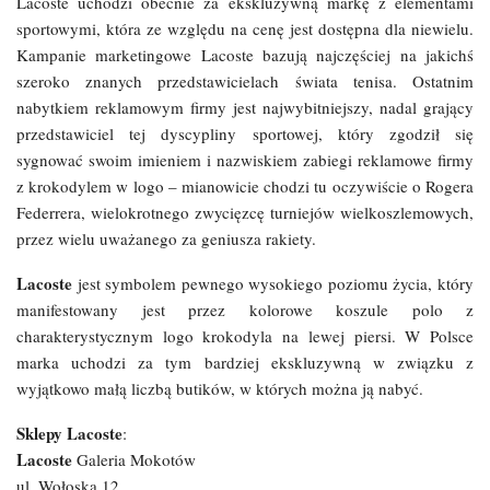
Lacoste uchodzi obecnie za ekskluzywną markę z elementami
sportowymi, która ze względu na cenę jest dostępna dla niewielu.
Kampanie marketingowe Lacoste bazują najczęściej na jakichś
szeroko znanych przedstawicielach świata tenisa. Ostatnim
nabytkiem reklamowym firmy jest najwybitniejszy, nadal grający
przedstawiciel tej dyscypliny sportowej, który zgodził się
sygnować swoim imieniem i nazwiskiem zabiegi reklamowe firmy
z krokodylem w logo – mianowicie chodzi tu oczywiście o Rogera
Federrera, wielokrotnego zwycięzcę turniejów wielkoszlemowych,
przez wielu uważanego za geniusza rakiety.
Lacoste
jest symbolem pewnego wysokiego poziomu życia, który
manifestowany jest przez kolorowe koszule polo z
charakterystycznym logo krokodyla na lewej piersi. W Polsce
marka uchodzi za tym bardziej ekskluzywną w związku z
wyjątkowo małą liczbą butików, w których można ją nabyć.
Sklepy Lacoste
:
Lacoste
Galeria Mokotów
ul. Wołoska 12