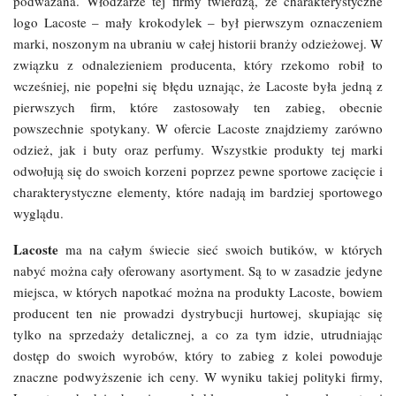
podważana. Włodzarze tej firmy twierdzą, że charakterystyczne
logo Lacoste – mały krokodylek – był pierwszym oznaczeniem
marki, noszonym na ubraniu w całej historii branży odzieżowej. W
związku z odnalezieniem producenta, który rzekomo robił to
wcześniej, nie popełni się błędu uznając, że Lacoste była jedną z
pierwszych firm, które zastosowały ten zabieg, obecnie
powszechnie spotykany. W ofercie Lacoste znajdziemy zarówno
odzież, jak i buty oraz perfumy. Wszystkie produkty tej marki
odwołują się do swoich korzeni poprzez pewne sportowe zacięcie i
charakterystyczne elementy, które nadają im bardziej sportowego
wyglądu.
Lacoste
ma na całym świecie sieć swoich butików, w których
nabyć można cały oferowany asortyment. Są to w zasadzie jedyne
miejsca, w których napotkać można na produkty Lacoste, bowiem
producent ten nie prowadzi dystrybucji hurtowej, skupiając się
tylko na sprzedaży detalicznej, a co za tym idzie, utrudniając
dostęp do swoich wyrobów, który to zabieg z kolei powoduje
znaczne podwyższenie ich ceny. W wyniku takiej polityki firmy,