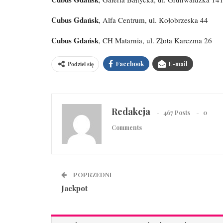
Cubus Gdańsk
, Alfa Centrum, ul. Kołobrzeska 44
Cubus Gdańsk
, CH Matarnia, ul. Złota Karczma 26
Podziel się
Facebook
E-mail
Redakcja
467 Posts
0
Comments
POPRZEDNI
Jackpot