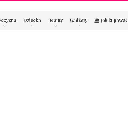
żczyzna
Dziecko
Beauty
Gadżety
Jak kupować