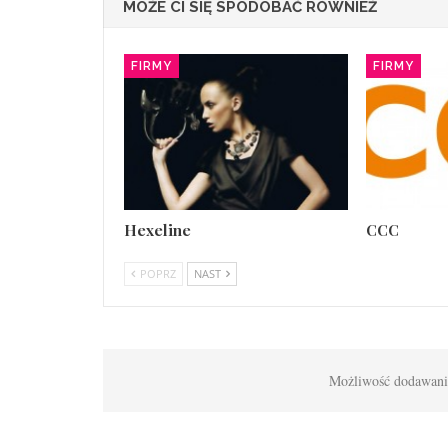
MOŻE CI SIĘ SPODOBAĆ RÓWNIEŻ
FIRMY
FIRMY
Hexeline
CCC
POPRZ
NAST
Możliwość dodawania