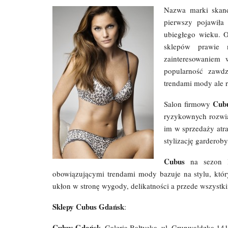
Nazwa marki skand
pierwszy pojawiła
ubiegłego wieku. O
sklepów prawie
zainteresowaniem 
popularność zawdz
trendami mody ale 
Cub
Salon firmowy
ryzykownych rozwią
im w sprzedaży atra
stylizację garderoby
Cubus
na sezon l
obowiązującymi trendami mody bazuje na stylu, któr
ukłon w stronę wygody, delikatności a przede wszystk
Sklepy Cubus Gdańsk
:
Cubus Gdańsk
, Galeria Bałtycka, ul. Grunwaldzka 14