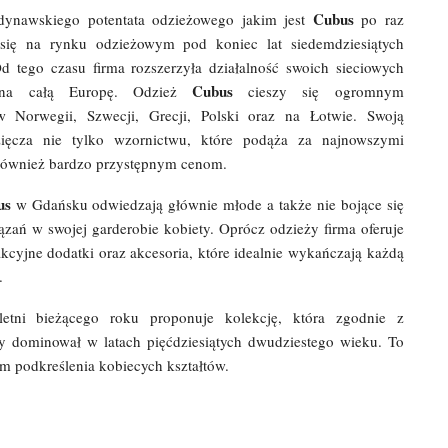
Cubus
ynawskiego potentata odzieżowego jakim jest
po raz
 się na rynku odzieżowym pod koniec lat siedemdziesiątych
d tego czasu firma rozszerzyła działalność swoich sieciowych
Cubus
 na całą Europę. Odzież
cieszy się ogromnym
w Norwegii, Szwecji, Grecji, Polski oraz na Łotwie. Swoją
ięcza nie tylko wzornictwu, które podąża za najnowszymi
również bardzo przystępnym cenom.
us
w Gdańsku odwiedzają głównie młode a także nie bojące się
zań w swojej garderobie kobiety. Oprócz odzieży firma oferuje
kcyjne dodatki oraz akcesoria, które idealnie wykańczają każdą
.
etni bieżącego roku proponuje kolekcję, która zgodnie z
y dominował w latach pięćdziesiątych dwudziestego wieku. To
im podkreślenia kobiecych kształtów.
1