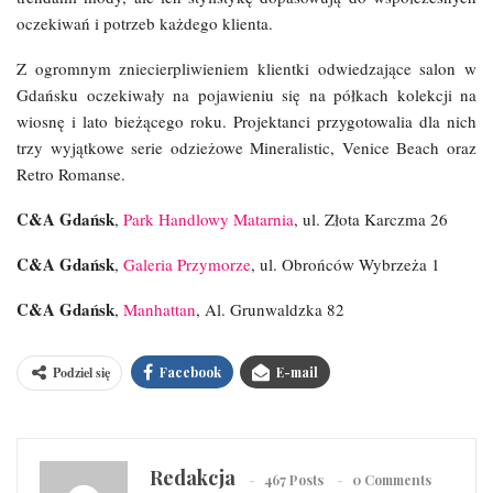
oczekiwań i potrzeb każdego klienta.
Z ogromnym zniecierpliwieniem klientki odwiedzające salon w
Gdańsku oczekiwały na pojawieniu się na półkach kolekcji na
wiosnę i lato bieżącego roku. Projektanci przygotowalia dla nich
trzy wyjątkowe serie odzieżowe Mineralistic, Venice Beach oraz
Retro Romanse.
C&A Gdańsk
,
Park Handlowy Matarnia
, ul. Złota Karczma 26
C&A Gdańsk
,
Galeria Przymorze
, ul. Obrońców Wybrzeża 1
C&A Gdańsk
,
Manhattan
, Al. Grunwaldzka 82
Podziel się
Facebook
E-mail
Redakcja
467 Posts
0 Comments