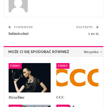
POPRZEDNI
NASTĘPNY
Intimissimi
5 10 15
MOŻE CI SIĘ SPODOBAĆ RÓWNIEŻ
Wszystko
FIRMY
FIRMY
Hexeline
CCC