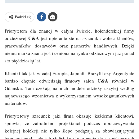
Podziel się
Priorytetem dla znanej w całym świecie, holenderskiej firmy
C&A
odzieżowej
jest opieranie się na szacunku wobec klientów,
pracowników, dostawców oraz partnerów handlowych. Dzięki
niemu marka znana jest i ceniona na rynku odzieżowym już ponad
sto pięćdziesiąt lat.
Klientki tak jak w całej Europie, Japonii, Brazylii czy Argentynie
C&A
bardzo chętnie odwiedzają firmowy salon
również w
Gdańsku. Tam czekają na nich modele odzieży uszytej według
najnowszego wzornictwa z wykorzystaniem wysokogatunkowych
materiałów.
Priorytetowy szacunek jaki firma okazuje każdemu klientowi,
sprawia, że zatrudniani projektanci podczas opracowywania
kolejnej kolekcji nie tylko ślepo podążają za obowiązującymi
trendami mody, ale ich stylistykę dopasowują do współczesnych