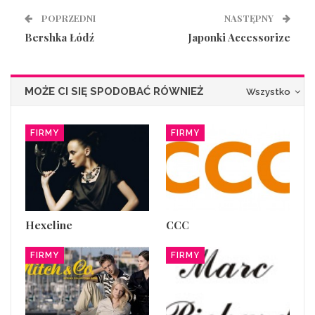
POPRZEDNI
NASTĘPNY
Bershka Łódź
Japonki Accessorize
MOŻE CI SIĘ SPODOBAĆ RÓWNIEŻ
Wszystko
FIRMY
FIRMY
Hexeline
CCC
FIRMY
FIRMY