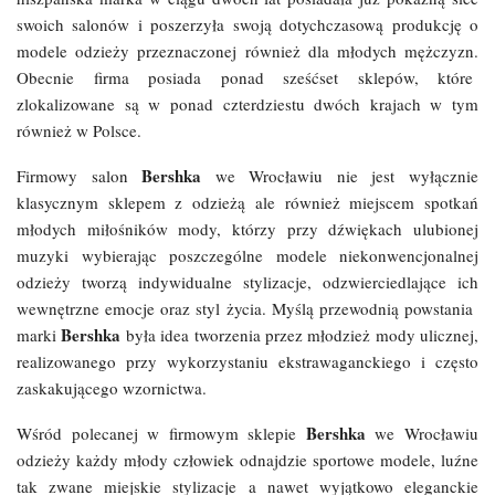
swoich salonów i poszerzyła swoją dotychczasową produkcję o
modele odzieży przeznaczonej również dla młodych mężczyzn.
Obecnie firma posiada ponad sześćset sklepów, które
zlokalizowane są w ponad czterdziestu dwóch krajach w tym
również w Polsce.
Bershka
Firmowy salon
we Wrocławiu nie jest wyłącznie
klasycznym sklepem z odzieżą ale również miejscem spotkań
młodych miłośników mody, którzy przy dźwiękach ulubionej
muzyki wybierając poszczególne modele niekonwencjonalnej
odzieży tworzą indywidualne stylizacje, odzwierciedlające ich
wewnętrzne emocje oraz styl życia. Myślą przewodnią powstania
Bershka
marki
była idea tworzenia przez młodzież mody ulicznej,
realizowanego przy wykorzystaniu ekstrawaganckiego i często
zaskakującego wzornictwa.
Bershka
Wśród polecanej w firmowym sklepie
we Wrocławiu
odzieży każdy młody człowiek odnajdzie sportowe modele, luźne
tak zwane miejskie stylizacje a nawet wyjątkowo eleganckie