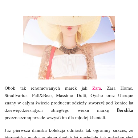
Obok tak renomowanych marek jak
Zara
, Zara Home,
Stradivarius, Pull&Bear, Massimo Dutti, Oysho oraz Uterque
znany w całym świecie producent odzieży stworzył pod koniec lat
Bershka
dziewięćdziesiątych ubiegłego wieku markę
przeznaczoną przede wszystkim dla młodej klienteli.
Już pierwsza damska kolekcja odniosła tak ogromny sukces, że
hiszpańska marka w ciągu dwóch lat posiadała już pokaźną sieć