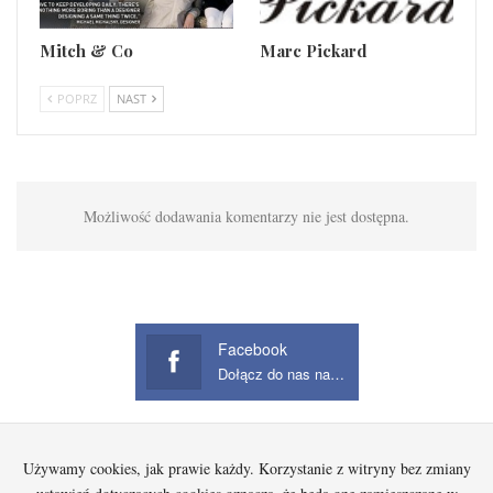
Mitch & Co
Marc Pickard
POPRZ
NAST
Możliwość dodawania komentarzy nie jest dostępna.
Facebook
Dołącz do nas na Facebook
Używamy cookies, jak prawie każdy. Korzystanie z witryny bez zmiany
Startowa
Kobieta
Dziecko
Mężczyzna
Beauty
Gadżety
Jak kupować na Aliexpress?