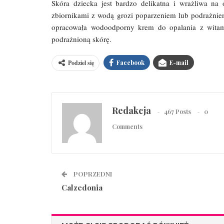
Skóra dziecka jest bardzo delikatna i wrażliwa na
zbiornikami z wodą grozi poparzeniem lub podrażnien
opracowała wodoodporny krem do opalania z witami
podrażnioną skórę.
Podziel się
Facebook
E-mail
Redakcja
467 Posts
0
Comments
POPRZEDNI
Calzedonia