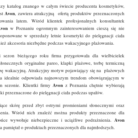
zy katalog znanego w całym świecie producenta kosmetyków,
Avon
est
, zawiera atrakcyjną ofertą produktów przeznaczonych
owania latem. Wśród klientek profesjonalnych konsultantek
Avon
w Poznaniu ogromnym zainteresowaniem cieszą się nie
roponowane w sprzedaży letnie kosmetyki do pielęgnacji ciała
nież akcesoria niezbędne podczas wakacyjnego plażowania.
i sezon bieżącego roku firma przygotowała dla wielbicielek
 słonecznych oryginalne pareo, klapki plażowe, torbę termiczną
rbę wakacyjną. Atrakcyjny motyw pojawiający się na plażowych
ia idealnie odpowiada najnowszym trendom obowiązującym w
Avon
m sezonie. Klientki firmy
z Poznania chętnie wybierają
ki przeznaczone do pielęgnacji ciała podczas upałów.
iące skórę przed zbyt ostrymi promieniami słonecznymi oraz
lenia. Wśród nich znaleźć można produkty przeznaczone dla
Avon
łońce wywołuje niebezpieczne i uciążliwe podrażnienia.
ata pamiętał o produktach przeznaczonych dla najmłodszych.