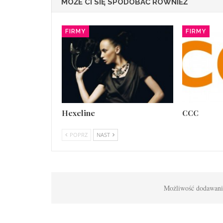
MOŻE CI SIĘ SPODOBAĆ RÓWNIEŻ
FIRMY
FIRMY
Hexeline
CCC
POPRZ
NAST
Możliwość dodawania