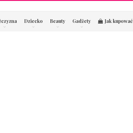
żczyzna
Dziecko
Beauty
Gadżety
Jak kupować