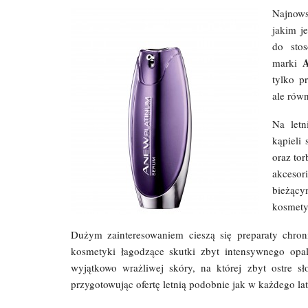
Najnows
jakim j
do stos
marki
tylko p
ale rów
Na letn
kąpieli
oraz to
akcesor
bieżący
kosmety
Dużym zainteresowaniem cieszą się preparaty chron
kosmetyki łagodzące skutki zbyt intensywnego opa
wyjątkowo wrażliwej skóry, na której zbyt ostre s
przygotowując ofertę letnią podobnie jak w każdego l