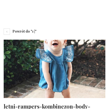
Powrót do "1 |"
letni-rampers-kombinezon-body-