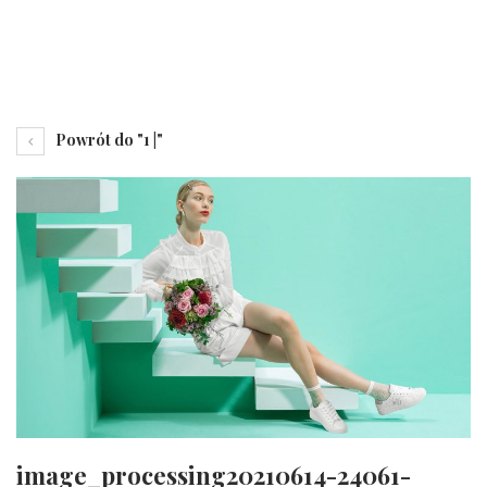
Powrót do "1 |"
image_processing20210614-24061-