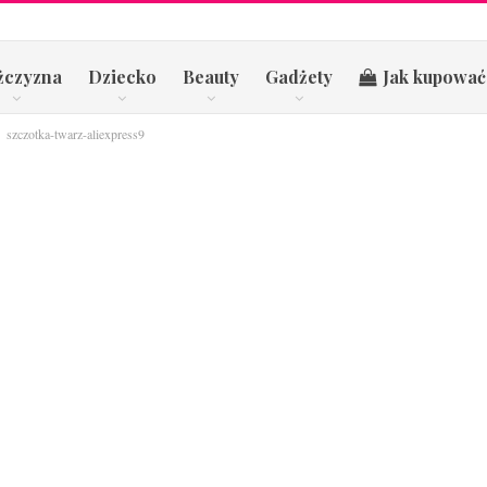
żczyzna
Dziecko
Beauty
Gadżety
Jak kupować
szczotka-twarz-aliexpress9