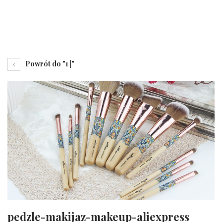
Powrót do "1 |"
pedzle-makijaz-makeup-aliexpress