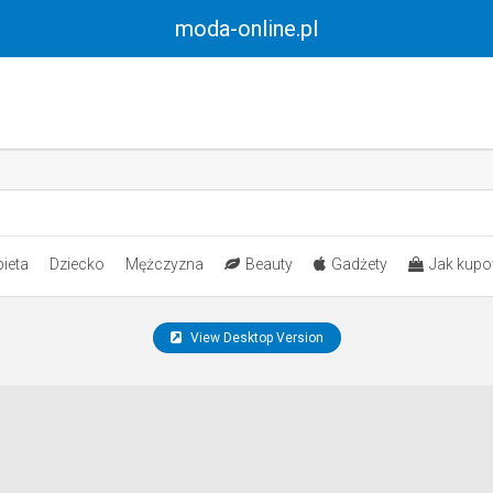
moda-online.pl
ieta
Dziecko
Mężczyzna
Beauty
Gadżety
Jak kupo
View Desktop Version