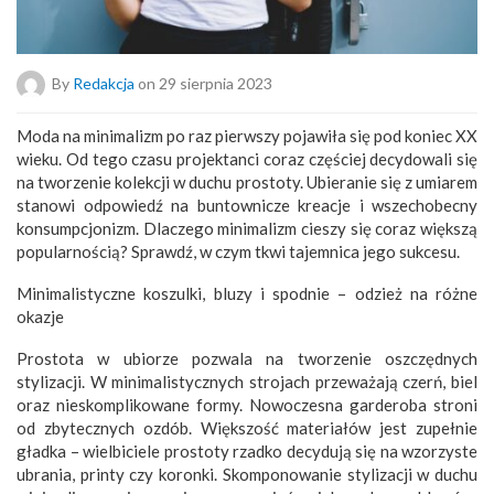
By
Redakcja
on 29 sierpnia 2023
Moda na minimalizm po raz pierwszy pojawiła się pod koniec XX
wieku. Od tego czasu projektanci coraz częściej decydowali się
na tworzenie kolekcji w duchu prostoty. Ubieranie się z umiarem
stanowi odpowiedź na buntownicze kreacje i wszechobecny
konsumpcjonizm. Dlaczego minimalizm cieszy się coraz większą
popularnością? Sprawdź, w czym tkwi tajemnica jego sukcesu.
Minimalistyczne koszulki, bluzy i spodnie – odzież na różne
okazje
Prostota w ubiorze pozwala na tworzenie oszczędnych
stylizacji. W minimalistycznych strojach przeważają czerń, biel
oraz nieskomplikowane formy. Nowoczesna garderoba stroni
od zbytecznych ozdób. Większość materiałów jest zupełnie
gładka – wielbiciele prostoty rzadko decydują się na wzorzyste
ubrania, printy czy koronki. Skomponowanie stylizacji w duchu