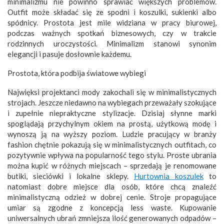
minimalizmu nie powinno sprawiać większych problemów.
Outfit może składać się ze spodni i koszulki, sukienki albo
spódnicy. Prostota jest mile widziana w pracy biurowej,
podczas ważnych spotkań biznesowych, czy w trakcie
rodzinnych uroczystości. Minimalizm stanowi synonim
elegancji i pasuje dosłownie każdemu.
Prostota, która podbija światowe wybiegi
Najwięksi projektanci mody zakochali się w minimalistycznych
strojach. Jeszcze niedawno na wybiegach przeważały szokujące
i zupełnie niepraktyczne stylizacje. Dzisiaj słynne marki
spoglądają przychylnym okiem na prostą, użytkową modę i
wynoszą ją na wyższy poziom. Ludzie pracujący w branży
fashion chętnie pokazują się w minimalistycznych outfitach, co
pozytywnie wpływa na popularność tego stylu. Proste ubrania
można kupić w różnych miejscach – sprzedają je renomowane
butiki, sieciówki i lokalne sklepy.
Hurtownia koszulek
to
natomiast dobre miejsce dla osób, które chcą znaleźć
minimalistyczną odzież w dobrej cenie. Stroje propagujące
umiar są zgodne z koncepcją less waste. Kupowanie
uniwersalnych ubrań zmniejsza ilość generowanych odpadów –