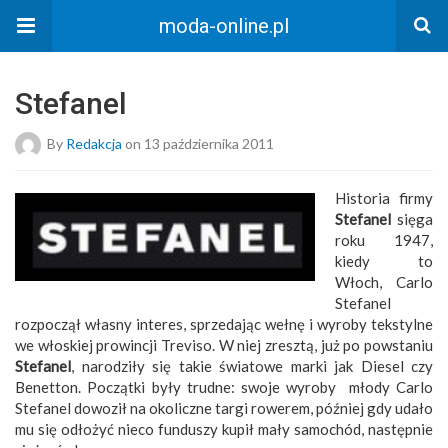
moda-online.pl
Stefanel
By
Redakcja
on 13 października 2011
Historia firmy
Stefanel
sięga
roku 1947,
kiedy to
Włoch, Carlo
Stefanel
rozpoczął własny interes, sprzedając wełnę i wyroby tekstylne
we włoskiej prowincji Treviso. W niej zresztą, już po powstaniu
Stefanel
, narodziły się takie światowe marki jak Diesel czy
Benetton. Początki były trudne: swoje wyroby młody Carlo
Stefanel dowoził na okoliczne targi rowerem, później gdy udało
mu się odłożyć nieco funduszy kupił mały samochód, następnie