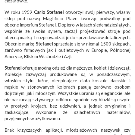
ciężarówkę.
W roku 1959
Carlo Stefanel
otworzył swój pierwszy, własny
sklep pod nazwą Maglificio Piave, tworząc podwaliny pod
obecne imperium Stefanel. Dopiero w latach siedemdziesiątych,
wspólnie ze swoim synem, zaczął projektować stroje pod
obecną marką i rozprowadzać je do sprzedawców detalicznych.
Obecnie markę
Stefanel
sprzedaje się w niemal 1500 sklepach,
zarówno firmowych jak i outletowych w Europie, Północnej
Ameryce, Bliskim Wschodzie i Azji.
Stefanel
oferuje modną odzież dla mężczyzn, kobiet i dziewcząt.
Kolekcje zazwyczaj produkowane są w ponadczasowym,
włoskim stylu: luźne, nieopinające ciała koszule damskie i
męskie w stonowanych kolorach pasują zarówno osobom
dojrzałym, jak i młodszym. Wszystkie ubrania są eleganckie, ale
nie narzucają sztywnego odbioru; spodnie czy bluzki są uszyte
w prostych krojach, bez udziwnień, a jednak oryginalne i
zaskakujące, wykonane ze szlachetnych materiałów,
przyjemnych w użytkowaniu.
Brak krzyczących aplikacji, młodzieżowych naszywek czy