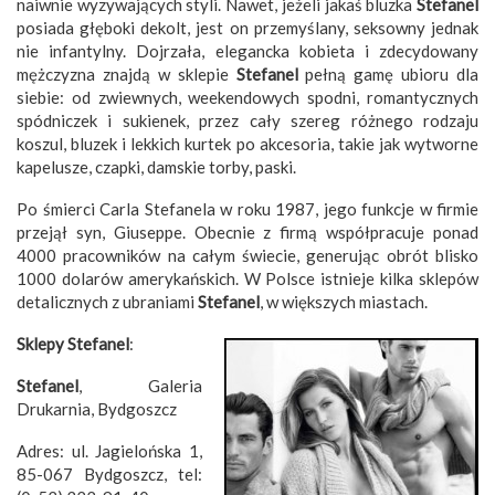
naiwnie wyzywających styli. Nawet, jeżeli jakaś bluzka
Stefanel
posiada głęboki dekolt, jest on przemyślany, seksowny jednak
nie infantylny. Dojrzała, elegancka kobieta i zdecydowany
mężczyzna znajdą w sklepie
Stefanel
pełną gamę ubioru dla
siebie: od zwiewnych, weekendowych spodni, romantycznych
spódniczek i sukienek, przez cały szereg różnego rodzaju
koszul, bluzek i lekkich kurtek po akcesoria, takie jak wytworne
kapelusze, czapki, damskie torby, paski.
Po śmierci Carla Stefanela w roku 1987, jego funkcje w firmie
przejął syn, Giuseppe. Obecnie z firmą współpracuje ponad
4000 pracowników na całym świecie, generując obrót blisko
1000 dolarów amerykańskich. W Polsce istnieje kilka sklepów
detalicznych z ubraniami
Stefanel
, w większych miastach.
Sklepy Stefanel
:
Stefanel
, Galeria
Drukarnia, Bydgoszcz
Adres: ul. Jagielońska 1,
85-067 Bydgoszcz, tel: