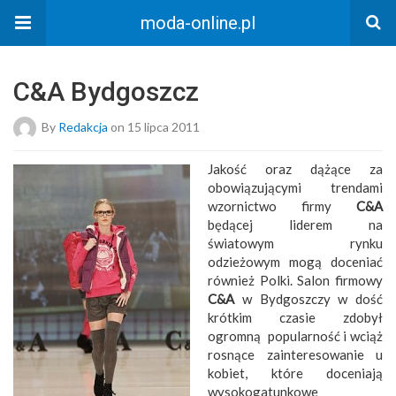
moda-online.pl
C&A Bydgoszcz
By
Redakcja
on 15 lipca 2011
Jakość oraz dążące za
obowiązującymi trendami
wzornictwo firmy
C&A
będącej liderem na
światowym rynku
odzieżowym mogą doceniać
również Polki. Salon firmowy
C&A
w Bydgoszczy w dość
krótkim czasie zdobył
ogromną popularność i wciąż
rosnące zainteresowanie u
kobiet, które doceniają
wysokogatunkowe