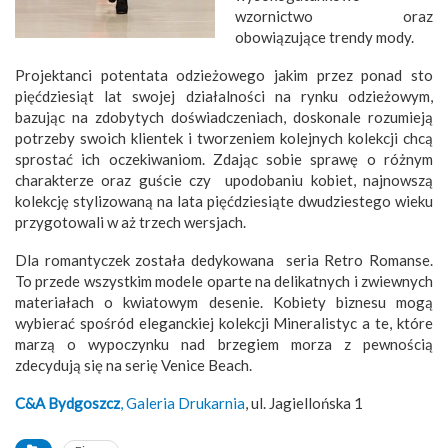
wzornictwo oraz
obowiązujące trendy mody.
Projektanci potentata odzieżowego jakim przez ponad sto
pięćdziesiąt lat swojej działalności na rynku odzieżowym,
bazując na zdobytych doświadczeniach, doskonale rozumieją
potrzeby swoich klientek i tworzeniem kolejnych kolekcji chcą
sprostać ich oczekiwaniom. Zdając sobie sprawę o różnym
charakterze oraz guście czy upodobaniu kobiet, najnowszą
kolekcję stylizowaną na lata pięćdziesiąte dwudziestego wieku
przygotowali w aż trzech wersjach.
Dla romantyczek została dedykowana seria Retro Romanse.
To przede wszystkim modele oparte na delikatnych i zwiewnych
materiałach o kwiatowym desenie. Kobiety biznesu mogą
wybierać spośród eleganckiej kolekcji Mineralistyc a te, które
marzą o wypoczynku nad brzegiem morza z pewnością
zdecydują się na serię Venice Beach.
C&A Bydgoszcz
, Galeria Drukarnia
, ul. Jagiellońska 1